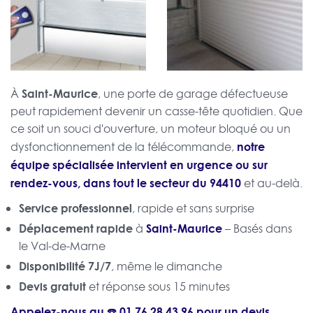
Saint-Maurice
À
, une porte de garage défectueuse
peut rapidement devenir un casse-tête quotidien. Que
ce soit un souci d'ouverture, un moteur bloqué ou un
notre
dysfonctionnement de la télécommande,
équipe spécialisée intervient en urgence ou sur
rendez-vous, dans tout le secteur du 94410
et au-delà.
Service professionnel
, rapide et sans surprise
Déplacement rapide
Saint-Maurice
à
– Basés dans
le Val-de-Marne
Disponibilité 7J/7
, même le dimanche
Devis gratuit
et réponse sous 15 minutes
Appelez-nous au ☎️
01 76 28 43 96
pour un
devis