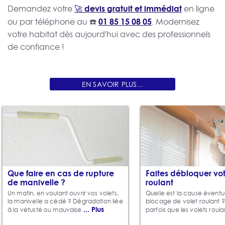
🚀 devis gratuit et immédiat
Demandez votre
en ligne
☎️
01 85 15 08 05
ou par téléphone au
. Modernisez
votre habitat dès aujourd'hui avec des professionnels
de confiance !
EN SAVOIR PLUS...
Que faire en cas de rupture
Faites débloquer vot
de manivelle ?
roulant
Un matin, en voulant ouvrir vos volets,
Quelle est la cause éventu
la manivelle a cédé ? Dégradation liée
blocage de volet roulant ? 
... Plus
à la vétusté ou mauvaise
parfois que les volets roul