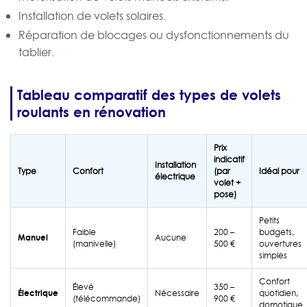
Installation de volets solaires.
Réparation de blocages ou dysfonctionnements du
tablier.
Tableau comparatif des types de volets
roulants en rénovation
Prix
indicatif
Installation
Type
Confort
(par
Idéal pour
électrique
volet +
pose)
Petits
Faible
200 –
budgets,
Manuel
Aucune
(manivelle)
500 €
ouvertures
simples
Confort
Élevé
350 –
Électrique
Nécessaire
quotidien,
(télécommande)
900 €
domotique