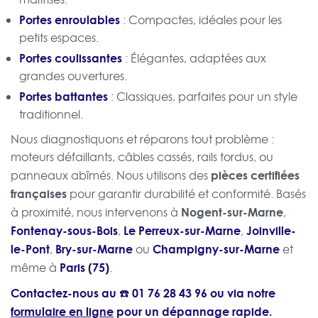
Portes enroulables
: Compactes, idéales pour les
petits espaces.
Portes coulissantes
: Élégantes, adaptées aux
grandes ouvertures.
Portes battantes
: Classiques, parfaites pour un style
traditionnel.
Nous diagnostiquons et réparons tout problème :
moteurs défaillants, câbles cassés, rails tordus, ou
pièces certifiées
panneaux abîmés. Nous utilisons des
françaises
pour garantir durabilité et conformité. Basés
Nogent-sur-Marne
à proximité, nous intervenons à
,
Fontenay-sous-Bois
Le Perreux-sur-Marne
Joinville-
,
,
le-Pont
Bry-sur-Marne
Champigny-sur-Marne
,
ou
et
Paris (75)
même à
.
Contactez-nous au ☎️
01 76 28 43 96
ou via notre
formulaire en ligne
pour un dépannage rapide.