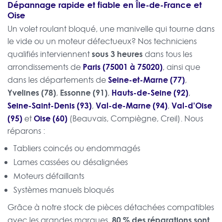
Dépannage rapide et fiable en Île-de-France et
Oise
Un volet roulant bloqué, une manivelle qui tourne dans
le vide ou un moteur défectueux? Nos techniciens
sous 3 heures
qualifiés interviennent
dans tous les
Paris (75001 à 75020)
arrondissements de
, ainsi que
Seine-et-Marne (77)
dans les départements de
,
Yvelines (78)
Essonne (91)
Hauts-de-Seine (92)
,
,
,
Seine-Saint-Denis (93)
Val-de-Marne (94)
Val-d'Oise
,
,
(95)
Oise (60)
et
(Beauvais, Compiègne, Creil). Nous
réparons :
Tabliers coincés ou endommagés
Lames cassées ou désalignées
Moteurs défaillants
Systèmes manuels bloqués
Grâce à notre stock de pièces détachées compatibles
80 % des réparations sont
avec les grandes marques,