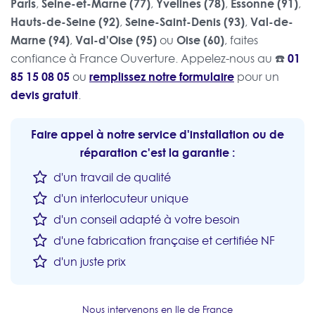
Paris
Seine-et-Marne (77)
Yvelines (78)
Essonne (91)
,
,
,
,
Hauts-de-Seine (92)
Seine-Saint-Denis (93)
Val-de-
,
,
Marne (94)
Val-d'Oise (95)
Oise (60)
,
ou
, faites
☎️
01
confiance à France Ouverture. Appelez-nous au
85 15 08 05
remplissez notre formulaire
ou
pour un
devis gratuit
.
Faire appel à notre service d'installation ou de
réparation c'est la garantie :
d'un travail de qualité
d'un interlocuteur unique
d'un conseil adapté à votre besoin
d'une fabrication française et certifiée NF
d'un juste prix
Nous intervenons en Ile de France