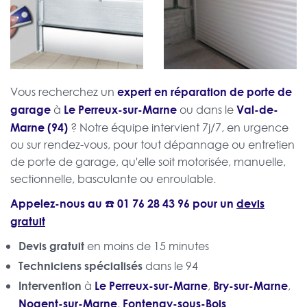
expert en réparation de porte de
Vous recherchez un
garage
Le Perreux-sur-Marne
Val-de-
à
ou dans le
Marne (94)
? Notre équipe intervient 7j/7, en urgence
ou sur rendez-vous, pour tout dépannage ou entretien
de porte de garage, qu'elle soit motorisée, manuelle,
sectionnelle, basculante ou enroulable.
Appelez-nous au ☎️
01 76 28 43 96
pour un
devis
gratuit
Devis gratuit
en moins de 15 minutes
Techniciens spécialisés
dans le 94
Intervention
Le Perreux-sur-Marne
Bry-sur-Marne
à
,
,
Nogent-sur-Marne
Fontenay-sous-Bois
,
...