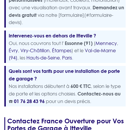
(matériaux, couleurs, motorisation)
Demandez un
avec une visualisation avant travaux.
devis gratuit
via notre [formulaire](#formulaire-
devis).
Intervenez-vous en dehors de Itteville ?
Essonne (91)
Oui, nous couvrons tout l'
(
Mennecy
,
Évry
,
Viry-Châtillon
,
Étampes
) et le
Val-de-Marne
(94)
, les
Hauts-de-Seine
,
Paris
.
Quels sont vos tarifs pour une installation de porte
de garage ?
600 € TTC
Nos installations débutent à
, selon le type
Contactez-nous au
de porte et les options choisies.
☎️
01 76 28 43 96
pour un devis précis.
Contactez France Ouverture pour Vos
Portes de Garage à Itteville