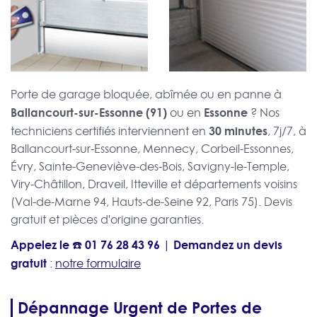
Porte de garage bloquée, abîmée ou en panne à
Ballancourt-sur-Essonne (91)
Essonne
ou en
? Nos
30 minutes
techniciens certifiés interviennent en
, 7j/7, à
Ballancourt-sur-Essonne, Mennecy, Corbeil-Essonnes,
Évry, Sainte-Geneviève-des-Bois, Savigny-le-Temple,
Viry-Châtillon, Draveil, Itteville et départements voisins
(Val-de-Marne 94, Hauts-de-Seine 92, Paris 75). Devis
gratuit et pièces d'origine garanties.
Appelez le ☎️
01 76 28 43 96
Demandez un devis
|
gratuit
:
notre formulaire
Dépannage Urgent de Portes de