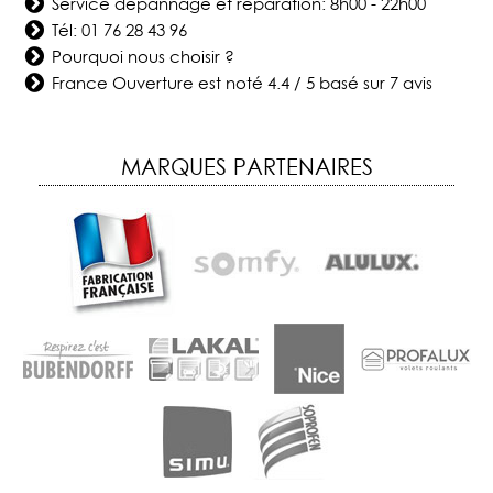
Service dépannage et réparation: 8h00 - 22h00
Tél:
01 76 28 43 96
Pourquoi nous choisir ?
France Ouverture
est noté
4.4
/
5
basé sur
7
avis
MARQUES PARTENAIRES