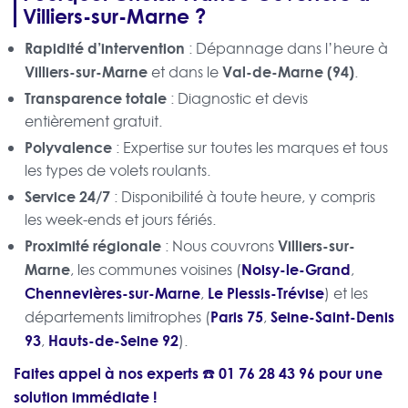
Villiers-sur-Marne ?
Rapidité d’intervention
: Dépannage dans l’heure à
Villiers-sur-Marne
Val-de-Marne (94)
et dans le
.
Transparence totale
: Diagnostic et devis
entièrement gratuit.
Polyvalence
: Expertise sur toutes les marques et tous
les types de volets roulants.
Service 24/7
: Disponibilité à toute heure, y compris
les week-ends et jours fériés.
Proximité régionale
Villiers-sur-
: Nous couvrons
Marne
Noisy-le-Grand
, les communes voisines (
,
Chennevières-sur-Marne
Le Plessis-Trévise
,
) et les
Paris 75
Seine-Saint-Denis
départements limitrophes (
,
93
Hauts-de-Seine 92
,
).
Faites appel à nos experts ☎️
01 76 28 43 96
pour une
solution immédiate !