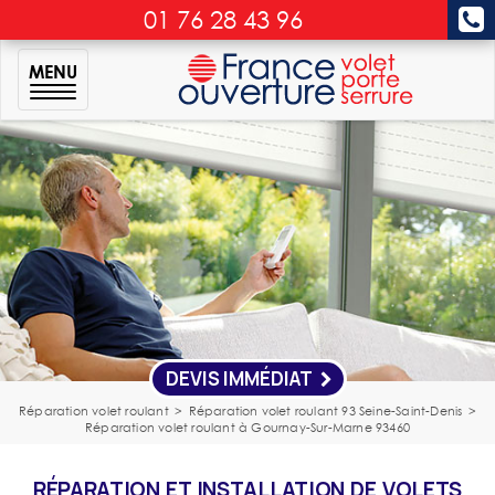
01 76 28 43 96
MENU
DEVIS IMMÉDIAT
Réparation volet roulant
>
Réparation volet roulant 93 Seine-Saint-Denis
>
Réparation volet roulant à Gournay-Sur-Marne 93460
RÉPARATION ET INSTALLATION DE VOLETS