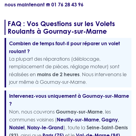
nous maintenant ☎️
01 76 28 43 96
FAQ : Vos Questions sur les Volets
Roulants à Gournay-sur-Marne
Combien de temps faut-il pour réparer un volet
roulant ?
La plupart des réparations (déblocage,
remplacement de pièces, réglage moteur) sont
moins de 2 heures
réalisées en
. Nous intervenons le
jour même à Gournay-sur-Marne.
Intervenez-vous uniquement à Gournay-sur-Marne
?
Gournay-sur-Marne
Non, nous couvrons
, les
Neuilly-sur-Marne
,
Gagny
,
communes voisines (
Noisiel
,
Noisy-le-Grand
Seine-Saint-Denis
), toute la
(93)
Paris (75)
Val-de-Marne (94)
, ainsi que
et le
.