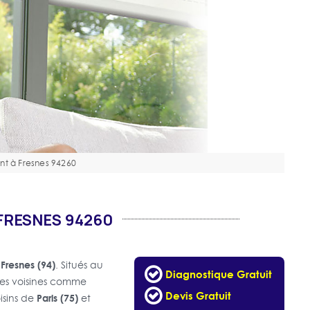
ant à Fresnes 94260
FRESNES 94260
Fresnes (94)
à
. Situés au
Diagnostique Gratuit
es voisines comme
Devis Gratuit
Paris (75)
isins de
et