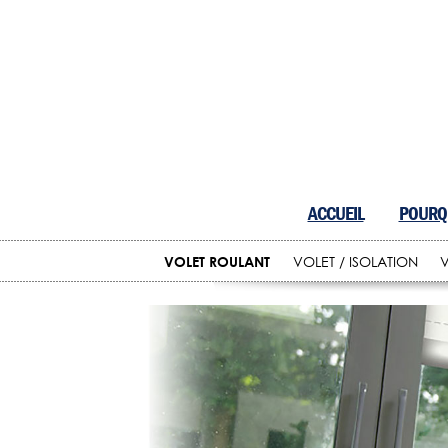
ACCUEIL
POURQU
VOLET ROULANT
VOLET / ISOLATION
V