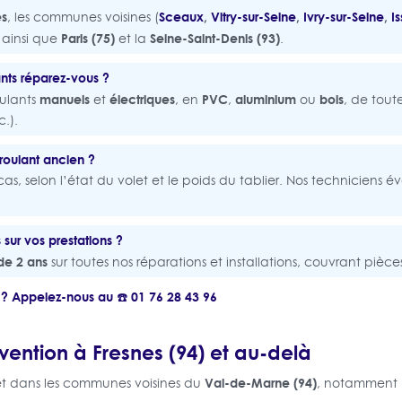
es
Sceaux
,
Vitry-sur-Seine
,
Ivry-sur-Seine
,
I
, les communes voisines (
Paris (75)
Seine-Saint-Denis (93)
, ainsi que
et la
.
ants réparez-vous ?
manuels
électriques
PVC
aluminium
bois
oulants
et
, en
,
ou
, de tout
.).
roulant ancien ?
as, selon l’état du volet et le poids du tablier. Nos techniciens éva
 sur vos prestations ?
de 2 ans
sur toutes nos réparations et installations, couvrant pièc
 ? Appelez-nous au ☎️ 01 76 28 43 96
vention à Fresnes (94) et au-delà
Val-de-Marne (94)
t dans les communes voisines du
, notamment 