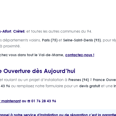
-Alfort
Créteil
,
, et toutes les autres communes du 94.
Paris (75)
Seine-Saint-Denis (93)
s départements voisins,
et
, pour r
 à proximité.
chez vous dans tout le Val-de-Marne,
contactez-nous !
 Ouverture dès Aujourd’hui
Fresnes (94)
France Ouver
 roulant ou un projet d’installation à
?
 43 96
devis gratuit
i
ou remplissez notre formulaire pour un
et une
t maintenant
au ☎️ 01 76 28 43 96
appel à notre service d'installation ou de réparation c'est la garantie