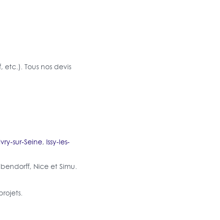
, etc.). Tous nos devis
Ivry-sur-Seine
,
Issy-les-
endorff, Nice et Simu.
rojets.