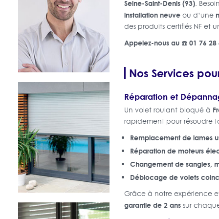
Seine-Saint-Denis (93)
. Beso
installation neuve
m
ou d’une
des produits certifiés NF et u
Appelez-nous au ☎️ 01 76 28
Nos Services pour
Réparation et Dépannag
F
Un volet roulant bloqué à
rapidement pour résoudre t
Remplacement de lames usé
Réparation de moteurs élec
Changement de sangles, ma
Déblocage de volets coin
Grâce à notre expérience et 
garantie de 2 ans
sur chaque