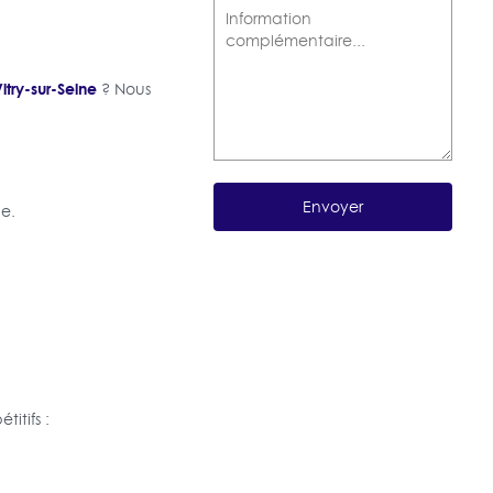
itry-sur-Seine
? Nous
e.
itifs :