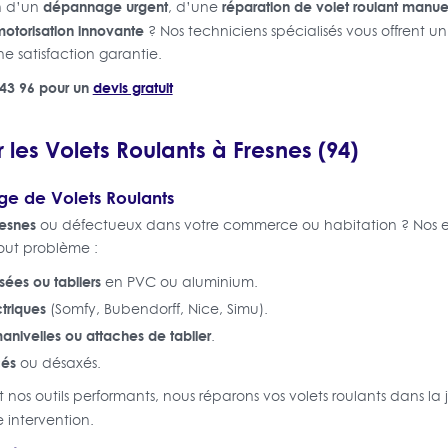
dépannage urgent
réparation de volet roulant manue
in d’un
, d’une
otorisation innovante
? Nos techniciens spécialisés vous offrent un
ne satisfaction garantie.
 43 96 pour un
devis gratuit
 les Volets Roulants à Fresnes (94)
e de Volets Roulants
resnes
ou défectueux dans votre commerce ou habitation ? Nos ex
out problème :
es ou tabliers
en PVC ou aluminium.
triques
(Somfy, Bubendorff, Nice, Simu).
nivelles ou attaches de tablier
.
cés
ou désaxés.
nos outils performants, nous réparons vos volets roulants dans la
 intervention.