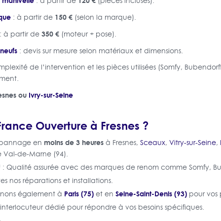
 manivelle
120 €
: à partir de
(pièces incluses).
ique
150 €
: à partir de
(selon la marque).
350 €
: à partir de
(moteur + pose).
 neufs
: devis sur mesure selon matériaux et dimensions.
mplexité de l’intervention et les pièces utilisées (Somfy, Bubendorff
ement.
esnes ou
Ivry-sur-Seine
France Ouverture à Fresnes ?
moins de 3 heures
épannage en
à Fresnes,
Sceaux
,
Vitry-sur-Seine
,
e Val-de-Marne (94).
F
: Qualité assurée avec des marques de renom comme Somfy, Bub
tes nos réparations et installations.
Paris (75)
Seine-Saint-Denis (93)
venons également à
et en
pour vos p
 interlocuteur dédié pour répondre à vos besoins spécifiques.