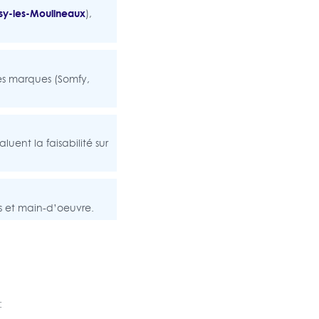
ssy-les-Moulineaux
),
es marques (Somfy,
luent la faisabilité sur
es et main-d’oeuvre.
: