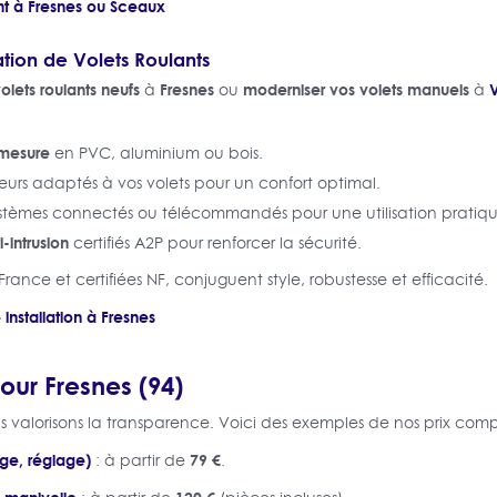
nt à Fresnes ou
Sceaux
ation de Volets Roulants
volets roulants neufs
Fresnes
moderniser vos volets manuels
V
à
ou
à
 mesure
en PVC, aluminium ou bois.
rs adaptés à vos volets pour un confort optimal.
tèmes connectés ou télécommandés pour une utilisation pratiqu
-intrusion
certifiés A2P pour renforcer la sécurité.
France et certifiées NF, conjuguent style, robustesse et efficacité.
installation à Fresnes
pour Fresnes (94)
valorisons la transparence. Voici des exemples de nos prix compét
e, réglage)
79 €
: à partir de
.