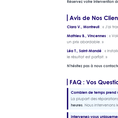
Réservez votre intervention d
Avis de Nos Clie
Clara V., Montreuil
: « J'ai tr
Mathieu B., Vincennes
: « Vo
un prix abordable. »
Léa T., Saint-Mandé
: « Insta
le résultat est parfait. »
N'hésitez pas à nous contacte
FAQ : Vos Questio
Combien de temps prend un
La plupart des réparatio
heures
. Nous intervenons 
Intervenez-vous uniquemen