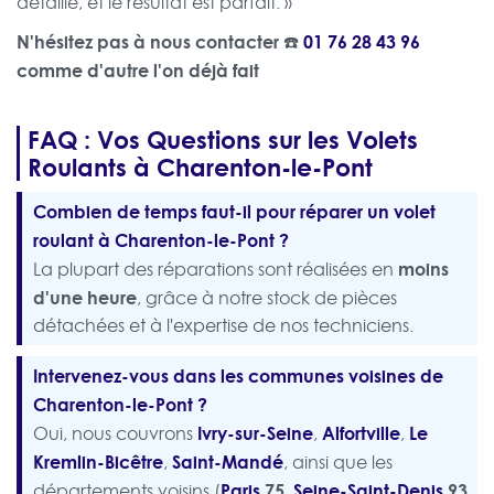
détaillé, et le résultat est parfait. »
N'hésitez pas à nous contacter ☎️
01 76 28 43 96
comme d'autre l'on déjà fait
FAQ : Vos Questions sur les Volets
Roulants à Charenton-le-Pont
Combien de temps faut-il pour réparer un volet
roulant à Charenton-le-Pont ?
moins
La plupart des réparations sont réalisées en
d'une heure
, grâce à notre stock de pièces
détachées et à l'expertise de nos techniciens.
Intervenez-vous dans les communes voisines de
Charenton-le-Pont ?
Ivry-sur-Seine
Alfortville
Le
Oui, nous couvrons
,
,
Kremlin-Bicêtre
Saint-Mandé
,
, ainsi que les
Paris
75
Seine-Saint-Denis
93
départements voisins (
,
,