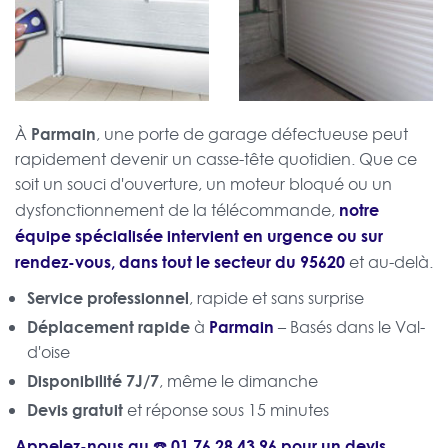
Parmain
À
, une porte de garage défectueuse peut
rapidement devenir un casse-tête quotidien. Que ce
soit un souci d'ouverture, un moteur bloqué ou un
notre
dysfonctionnement de la télécommande,
équipe spécialisée intervient en urgence ou sur
rendez-vous, dans tout le secteur du 95620
et au-delà.
Service professionnel
, rapide et sans surprise
Déplacement rapide
Parmain
à
– Basés dans le Val-
d'oise
Disponibilité 7J/7
, même le dimanche
Devis gratuit
et réponse sous 15 minutes
Appelez-nous au ☎️
01 76 28 43 96
pour un
devis