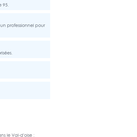
e 95.
t un professionnel pour
risées.
s le Val-d'oise :