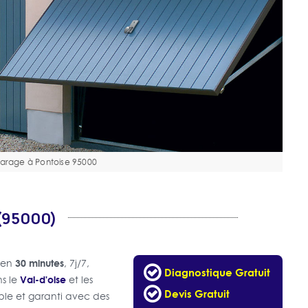
garage à Pontoise 95000
(95000)
30 minutes
t en
, 7j/7,
Diagnostique Gratuit
Val-d'oise
ns le
et les
Devis Gratuit
iable et garanti avec des