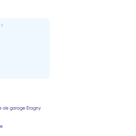
 :
e de garage Éragny
ne