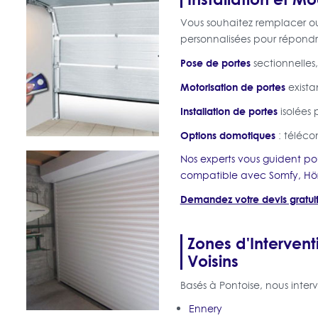
Vous souhaitez remplacer ou
personnalisées pour répondre
Pose de portes
sectionnelles
Motorisation de portes
exista
Installation de portes
isolées 
Options domotiques
: téléco
Nos experts vous guident po
compatible avec Somfy, Hö
Demandez votre devis gratui
Zones d'Intervent
Voisins
Basés à Pontoise, nous inte
Ennery