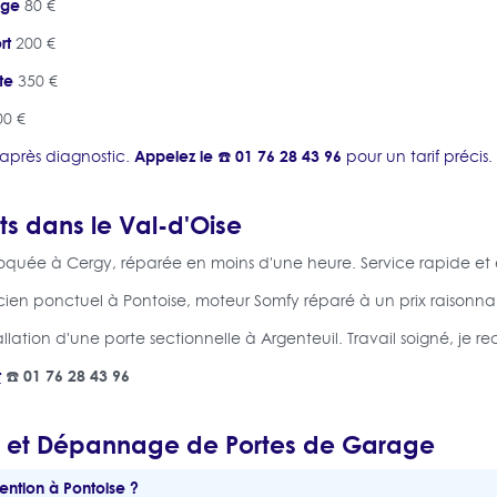
age
80 €
rt
200 €
te
350 €
0 €
Appelez le ☎️ 01 76 28 43 96
it après diagnostic.
pour un tarif précis.
ts dans le Val-d'Oise
loquée à Cergy, réparée en moins d'une heure. Service rapide et e
icien ponctuel à Pontoise, moteur Somfy réparé à un prix raisonna
tallation d'une porte sectionnelle à Argenteuil. Travail soigné, je
t
☎️ 01 76 28 43 96
n et Dépannage de Portes de Garage
vention à Pontoise ?