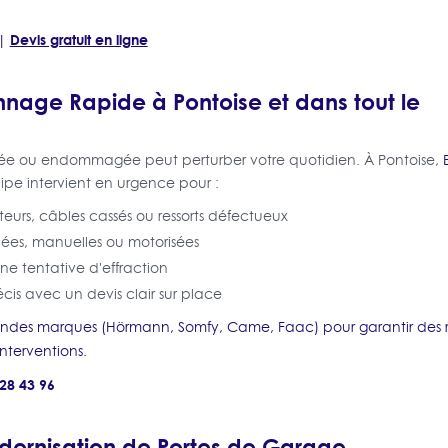
Devis gratuit en ligne
|
nage Rapide à Pontoise et dans tout le
ée ou endommagée peut perturber votre quotidien. À Pontoise,
pe intervient en urgence pour :
eurs, câbles cassés ou ressorts défectueux
cées, manuelles ou motorisées
une tentative d'effraction
cis avec un devis clair sur place
randes marques (Hörmann, Somfy, Came, Faac) pour garantir des r
interventions.
 28 43 96
odernisation de Portes de Garage