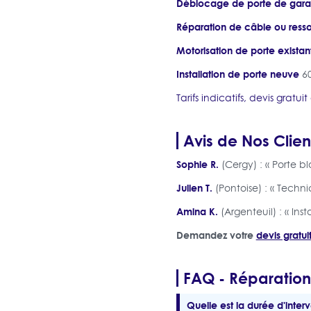
Déblocage de porte de gar
Réparation de câble ou resso
Motorisation de porte existan
Installation de porte neuve
60
Tarifs indicatifs, devis gratu
Avis de Nos Clien
Sophie R.
(Cergy) : « Porte b
Julien T.
(Pontoise) : « Techn
Amina K.
(Argenteuil) : « Ins
Demandez votre
devis gratui
FAQ - Réparatio
Quelle est la durée d'inter