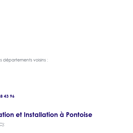
 départements voisins :
28 43 96
tion et Installation à Pontoise
C):