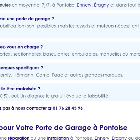
nutes
en moyenne, 7j/7, à Pontoise,
Ennery
,
Éragny
et dans tout l
même une porte de garage ?
ubrification) sont possibles, mais les ressorts et moteurs nécessiten
nez-vous en charge ?
ortes : sectionnelles, basculantes, enroulables, manuelles ou moto
arques spécifiques ?
r Somfy, Hörmann, Came, Faac et autres grandes marques.
le être motorisée ?
 %), oui. Un diagnostic gratuit évalue la faisabilité.
z pas à nous contacter ☎️ 01 76 28 43 96
our Votre Porte de Garage à Pontoise
réparation
installation
 une
ou une
à Pontoise,
Ennery
,
Éragny
ou dan