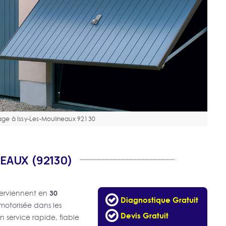
age à Issy-Les-Moulineaux 92130
EAUX (92130)
30
terviennent en
Diagnostique Gratuit
motorisée dans les
Devis Gratuit
'un service rapide, fiable