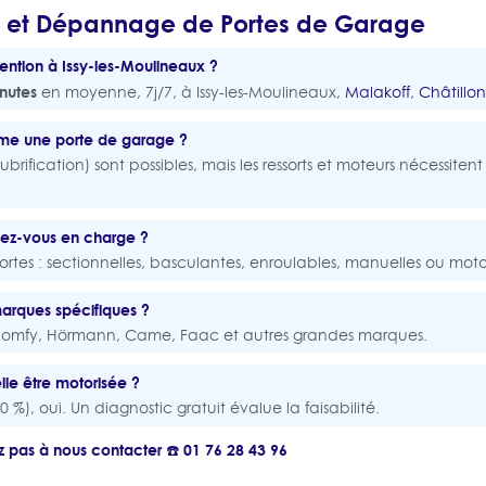
n et Dépannage de Portes de Garage
vention à Issy-les-Moulineaux ?
nutes
en moyenne, 7j/7, à Issy-les-Moulineaux,
Malakoff
,
Châtillon
même une porte de garage ?
ubrification) sont possibles, mais les ressorts et moteurs nécessiten
nez-vous en charge ?
ortes : sectionnelles, basculantes, enroulables, manuelles ou moto
arques spécifiques ?
r Somfy, Hörmann, Came, Faac et autres grandes marques.
le être motorisée ?
 %), oui. Un diagnostic gratuit évalue la faisabilité.
z pas à nous contacter ☎️ 01 76 28 43 96