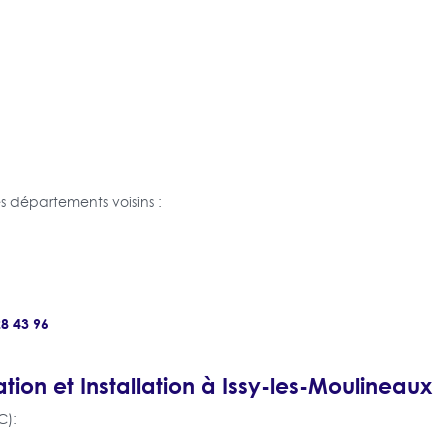
 départements voisins :
28 43 96
ation et Installation à Issy-les-Moulineaux
C):