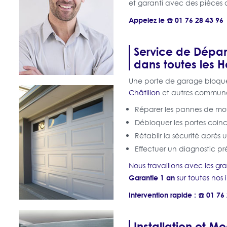
et garanti avec des pièces d
Appelez le ☎️ 01 76 28 43 96
Service de Dépan
dans toutes les 
Une porte de garage bloqué
Châtillon
et autres communes
Réparer les pannes de mot
Débloquer les portes coin
Rétablir la sécurité après 
Effectuer un diagnostic pré
Nous travaillons avec les g
Garantie 1 an
sur toutes nos 
Intervention rapide : ☎️ 01 76
Installation et M