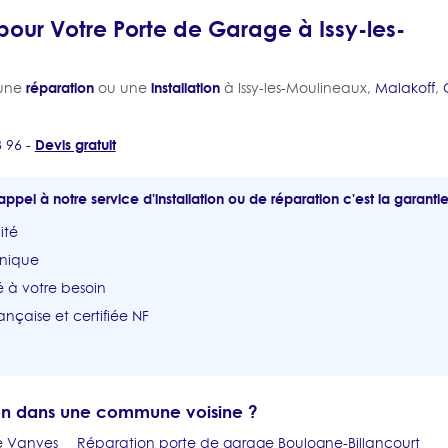
our Votre Porte de Garage à Issy-les-
réparation
installation
 une
ou une
à Issy-les-Moulineaux,
Malakoff
,
Devis gratuit
3 96 -
appel à notre service d'installation ou de réparation c'est la garantie
ité
unique
 à votre besoin
ançaise et certifiée NF
ion dans une commune voisine ?
e Vanves
Réparation porte de garage Boulogne-Billancourt