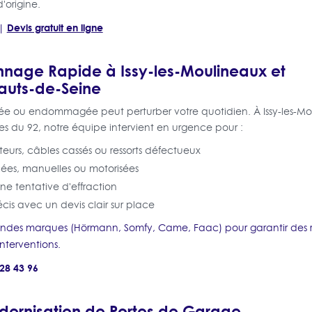
'origine.
Devis gratuit en ligne
|
nage Rapide à Issy-les-Moulineaux et
Hauts-de-Seine
e ou endommagée peut perturber votre quotidien. À Issy-les-M
 du 92, notre équipe intervient en urgence pour :
eurs, câbles cassés ou ressorts défectueux
cées, manuelles ou motorisées
une tentative d'effraction
cis avec un devis clair sur place
randes marques (Hörmann, Somfy, Came, Faac) pour garantir des r
interventions.
 28 43 96
odernisation de Portes de Garage