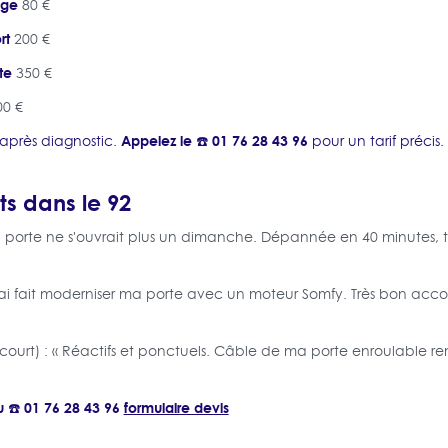
age
80 €
rt
200 €
te
350 €
0 €
Appelez le ☎️ 01 76 28 43 96
it après diagnostic.
pour un tarif précis.
ts dans le 92
a porte ne s'ouvrait plus un dimanche. Dépannée en 40 minutes, t
J'ai fait moderniser ma porte avec un moteur Somfy. Très bon 
court) : « Réactifs et ponctuels. Câble de ma porte enroulable 
 ☎️ 01 76 28 43 96
formulaire devis