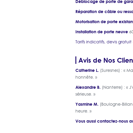
Déblocage de porte de gar
Réparation de câble ou resso
Motorisation de porte existan
Installation de porte neuve
60
Tarifs indicatifs, devis gratu
Avis de Nos Clien
Catherine L.
(Suresnes) : « M
honnête. »
Alexandre B.
(Nanterre) : « 
sérieuse. »
Yasmine M.
(Boulogne-Billan
heure. »
Vous aussi contactez-nous au