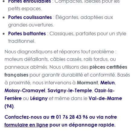
Portes enroulables
: Compactes, idéales pour les
petits espaces.
Portes coulissantes
: Élégantes, adaptées aux
grandes ouvertures.
Portes battantes
: Classiques, parfaites pour un style
traditionnel.
Nous diagnostiquons et réparons tout problème :
moteurs défaillants, câbles cassés, rails tordus, ou
pièces certifiées
panneaux abîmés. Nous utilisons des
françaises
pour garantir durabilité et conformité. Basés
Mormant
Melun
à proximité, nous intervenons à
,
,
Moissy-Cramayel
Savigny-le-Temple
Ozoir-la-
,
,
Ferrière
Lésigny
Val-de-Marne
ou
et même dans le
(94)
.
Contactez-nous au ☎️
01 76 28 43 96
ou via notre
formulaire en ligne
pour un dépannage rapide.