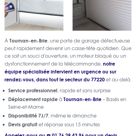
Tournan-en-Brie
À
, une porte de garage défectueuse
peut rapidement devenir un casse-tête quotidien. Que
ce soit un souci d'ouverture, un moteur bloqué ou un
notre
dysfonctionnement de la télécommande,
équipe spécialisée intervient en urgence ou sur
rendez-vous, dans tout le secteur du 77220
et au-delà.
Service professionnel
, rapide et sans surprise
Déplacement rapide
Tournan-en-Brie
à
– Basés en
Seine-et-Marne
Disponibilité 7J/7
, même le dimanche
Devis gratuit
et réponse sous 15 minutes
Appelez-nous au ☎️
01 76 28 43 96
pour un
devis