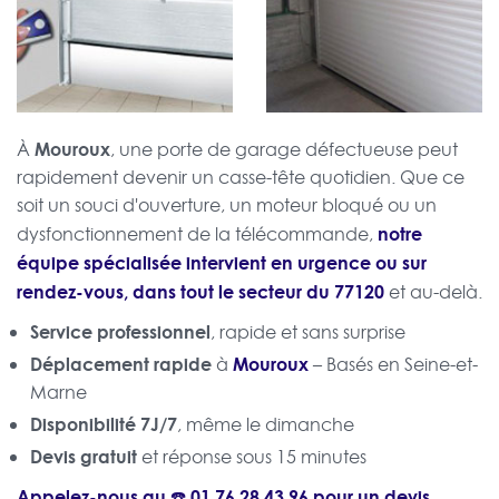
Mouroux
À
, une porte de garage défectueuse peut
rapidement devenir un casse-tête quotidien. Que ce
soit un souci d'ouverture, un moteur bloqué ou un
notre
dysfonctionnement de la télécommande,
équipe spécialisée intervient en urgence ou sur
rendez-vous, dans tout le secteur du 77120
et au-delà.
Service professionnel
, rapide et sans surprise
Déplacement rapide
Mouroux
à
– Basés en Seine-et-
Marne
Disponibilité 7J/7
, même le dimanche
Devis gratuit
et réponse sous 15 minutes
Appelez-nous au ☎️
01 76 28 43 96
pour un
devis