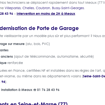
 Nos techniciens se déplacent rapidement dans tout Meaux (77100
mme
Villeparisis
,
Chelles
,
Coubron
,
Bussy-Saint-Georges
.
 28 43 96
Intervention en moins de 2H à Meaux
–
odernisation de Porte de Garage
 vieillissante par un modèle plus sûr et plus performant ? Nous ass
arage sur mesure
(alu, bois, PVC)
tantes
 anciens
(ajout de télécommande, automatisme, sécurité)
nique
renforcée
uées en France, certifiées NF et installées dans les règles de l'ar
Seine-Saint-De
e-et-Marne, ou même dans les départements voisins (
 94
).
installation à Meaux ☎️ 01 76 28 43 96
nts en Seine-et-Marne (77)