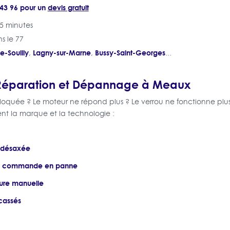
 43 96 pour un
devis gratuit
5 minutes
s le 77
e-Souilly
Lagny-sur-Marne
Bussy-Saint-Georges
,
,
...
 Réparation et Dépannage à Meaux
loquée ? Le moteur ne répond plus ? Le verrou ne fonctionne plus
ent la marque et la technologie :
 désaxée
de commande en panne
ure manuelle
cassés