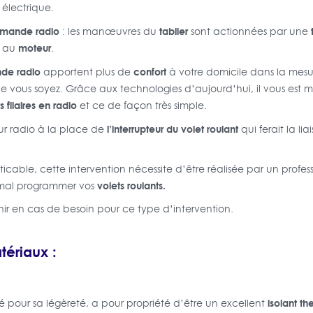
 électrique.
mmande radio
tablier
: les manœuvres du
sont actionnées par une
moteur
s au
.
nde radio
confort
apportent plus de
à votre domicile dans la mesur
 vous soyez. Grâce aux technologies d’aujourd’hui, il vous est 
s filaires en radio
et ce de façon très simple.
l’interrupteur du volet roulant
teur radio à la place de
qui ferait la lia
ticable, cette intervention nécessite d’être réalisée par un profe
volets roulants.
e mal programmer vos
nir en cas de besoin pour ce type d’intervention.
tériaux :
isolant t
é pour sa légèreté, a pour propriété d’être un excellent