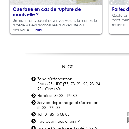
Que faire en cas de rupture de
Faites 
manivelle ?
Quelle es
volet roula
Un matin, en voulant ouvrir vos volets, la manivelle
.
roulants
a cédé ? Dégradation liée à la vétusté ou
... Plus
mauvaise
INFOS
Zone d'intervention:
Paris (75), IDF (77, 78, 91, 92, 93, 94,
95), Oise (60)
Horaires: 8h00 - 19h30
Service dépannage et réparation:
8h00 - 22h00
Tél: 01 85 15 08 05
Pourquoi nous choisir ?
France Ouverture
est noté
4.6
/
5