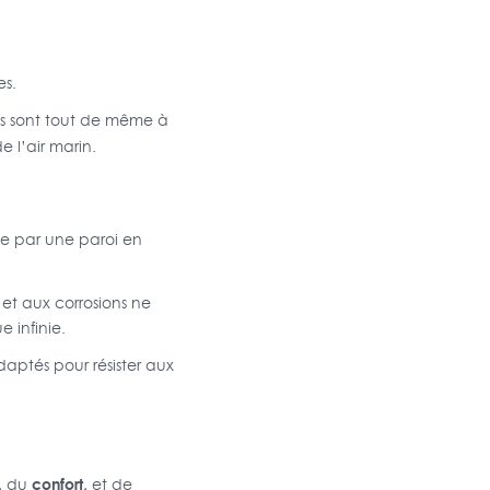
s.
es sont tout de même à
e l’air marin.
e par une paroi en
et aux corrosions ne
 infinie.
daptés pour résister aux
,
confort,
du
et de