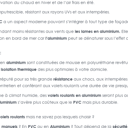
ation du chaud en hiver et de l’air frais en été.
mputrescible, résistant aux rayons UVs et aux intempéries.
C
a un aspect moderne pouvant s’intégrer à tout type de façade
les lames en aluminium.
dant moins résistantes aux vents que
Ell
l’aluminium
ation en bord de mer car
peut se dénaturer sous l’effet d
:
aluminium
en
sont constituées de mousse en polyuréthane revêtu
isolation thermique
e
des plus optimales à votre domicile.
résistance
réputé pour sa très grande
aux chocs, aux intempéries 
ntretien et conférant aux volets roulants une durée de vie presque
volets roulants en aluminium
one à climat humide, des
seront plus a
aluminium
PVC
s’avère plus coûteux que le
mais plus durable.
olets roulants
mais ne savez pas lesquels choisir ?
manuels
PVC
Aluminium
sécurité
u
? En
ou en
? Tout dépend de la