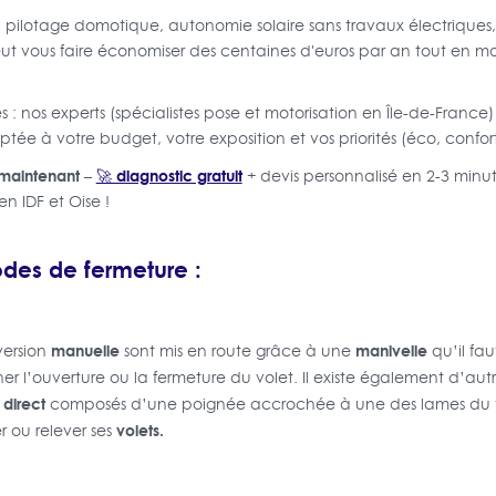
 pilotage domotique, autonomie solaire sans travaux électriques, 
t vous faire économiser des centaines d'euros par an tout en m
: nos experts (spécialistes pose et motorisation en Île-de-France)
tée à votre budget, votre exposition et vos priorités (éco, confort,
 maintenant
🚀 diagnostic gratuit
–
+ devis personnalisé en 2-3 min
n IDF et Oise !
odes de fermeture :
manuelle
manivelle
version
sont mis en route grâce à une
qu’il fa
cher l’ouverture ou la fermeture du volet. Il existe également d’au
 direct
composés d’une poignée accrochée à une des lames du tab
volets.
er ou relever ses