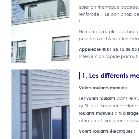
Isolation thermique boostée,
renforcée… Le bon choix peu
!
Ne comparez plus des heures 
pour trouver LA solution adap
Appelez le ☎️ 01 85 15 08 05
Intervention rapide partout e
1. Les différents m
Volets roulants manuels :
volets roulants
Les
dans leur 
qu’il faut tirer pour déclen
roulants manuels
à tirage
dits
attraper et tirer pour abaiss
Volets roulants électriques :