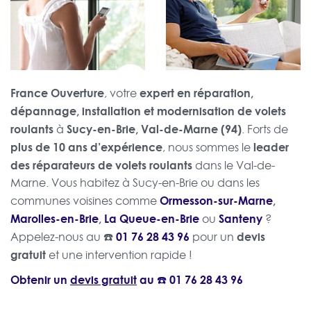
France Ouverture
expert en réparation,
, votre
dépannage, installation et modernisation de volets
roulants
Sucy-en-Brie, Val-de-Marne (94)
à
. Forts de
plus de 10 ans d’expérience
leader
, nous sommes le
des réparateurs de volets roulants
dans le Val-de-
Marne. Vous habitez à Sucy-en-Brie ou dans les
Ormesson-sur-Marne
,
communes voisines comme
Marolles-en-Brie
,
La Queue-en-Brie
Santeny
ou
?
☎️
01 76 28 43 96
devis
Appelez-nous au
pour un
gratuit
et une intervention rapide !
Obtenir un
devis gratuit
au ☎️
01 76 28 43 96