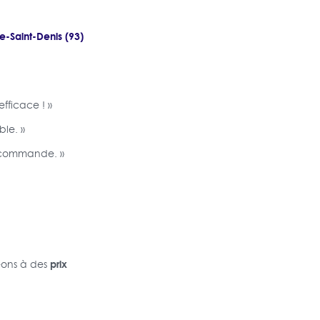
e-Saint-Denis (93)
fficace ! »
ble. »
 recommande. »
prix
eons à des