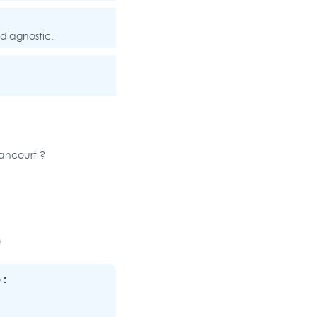
 diagnostic.
ancourt ?
)
 :