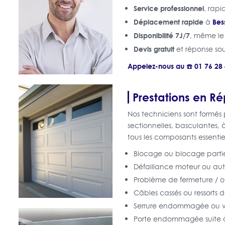
Service professionnel
, rapi
Déplacement rapide
Bes
à
Disponibilité 7J/7
, même l
Devis gratuit
et réponse sou
Appelez-nous au ☎️ 01 76 28
Prestations en R
Nos techniciens sont formés 
sectionnelles, basculantes,
tous les composants essentiel
Blocage ou blocage partie
Défaillance moteur ou au
Problème de fermeture /
Câbles cassés ou ressorts 
Serrure endommagée ou v
Porte endommagée suite à 