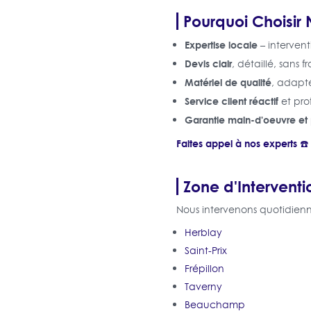
Pourquoi Choisir 
Expertise locale
– intervent
Devis clair
, détaillé, sans f
Matériel de qualité
, adapté
Service client réactif
et pro
Garantie main-d'oeuvre et
Faites appel à nos experts ☎️ 
Zone d'Interventi
Nous intervenons quotidienn
Herblay
Saint-Prix
Frépillon
Taverny
Beauchamp