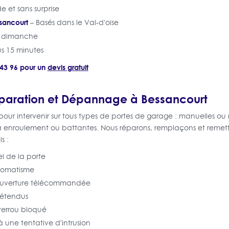
de et sans surprise
sancourt
– Basés dans le Val-d'oise
e dimanche
s 15 minutes
 43 96 pour un
devis gratuit
éparation et Dépannage à Bessancourt
pour intervenir sur tous types de portes de garage : manuelles ou 
 à enroulement ou battantes. Nous réparons, remplaçons et reme
s :
l de la porte
tomatisme
 ouverture télécommandée
détendus
errou bloqué
une tentative d'intrusion