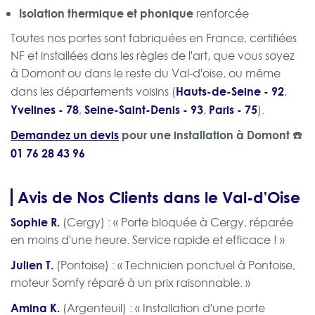
Isolation thermique et phonique
renforcée
Toutes nos portes sont fabriquées en France, certifiées
NF et installées dans les règles de l'art, que vous soyez
à Domont ou dans le reste du Val-d'oise, ou même
Hauts-de-Seine - 92
dans les départements voisins (
,
Yvelines - 78
Seine-Saint-Denis - 93
Paris - 75
,
,
).
Demandez un devis
pour une installation à Domont ☎️
01 76 28 43 96
Avis de Nos Clients dans le Val-d'Oise
Sophie R.
(Cergy) : « Porte bloquée à Cergy, réparée
en moins d'une heure. Service rapide et efficace ! »
Julien T.
(Pontoise) : « Technicien ponctuel à Pontoise,
moteur Somfy réparé à un prix raisonnable. »
Amina K.
(Argenteuil) : « Installation d'une porte