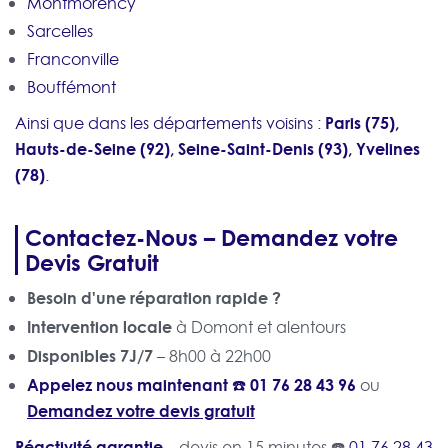
Montmorency
Sarcelles
Franconville
Bouffémont
Paris (75),
Ainsi que dans les départements voisins :
Hauts-de-Seine (92), Seine-Saint-Denis (93), Yvelines
(78)
.
Contactez-Nous – Demandez votre
Devis Gratuit
Besoin d'une réparation rapide ?
Intervention locale
à Domont et alentours
Disponibles 7J/7
– 8h00 à 22h00
Appelez nous maintenant ☎️
01 76 28 43 96
ou
Demandez votre devis gratuit
Réactivité garantie
– devis en 15 minutes ☎️
01 76 28 43