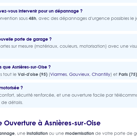
ez-vous intervenir pour un dépannage ?
48h
ervention sous
, avec des dépannages d'urgence possibles le
ouvelle porte de garage ?
rtes sur mesure (matériaux, couleurs, motorisation) avec une visu
s que Asnières-sur-Oise ?
Val-d'oise (95)
Paris (75)
s tout le
(
Viarmes
,
Gouvieux
,
Chantilly
) et
 motorisée ?
 confort, sécurité renforcée, et une ouverture facile par télécom
 de détails.
 Ouverture à Asnières-sur-Oise
annage
installation
modernisation
, une
ou une
de votre porte de 