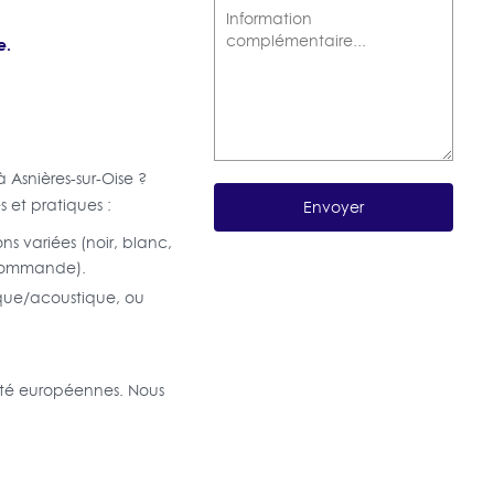
e.
à Asnières-sur-Oise ?
 et pratiques :
ns variées (noir, blanc,
écommande).
mique/acoustique, ou
ité européennes. Nous