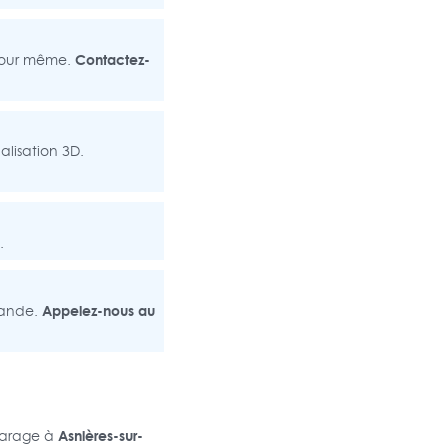
Contactez-
 jour même.
alisation 3D.
.
Appelez-nous au
mande.
Asnières-sur-
garage à