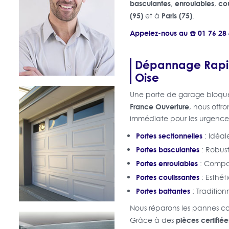
basculantes
enroulables
cou
,
,
(95)
Paris (75)
et à
.
Appelez-nous au ☎️ 01 76 2
Dépannage Rapid
Oise
Une porte de garage bloqué
France Ouverture
, nous offr
immédiate pour les urgences. 
Portes sectionnelles
: Idéal
Portes basculantes
: Robust
Portes enroulables
: Compac
Portes coulissantes
: Esthét
Portes battantes
: Tradition
Nous réparons les pannes co
pièces certifiée
Grâce à des