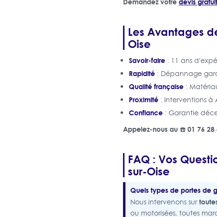
Demandez votre
devis gratui
Les Avantages de
Oise
Savoir-faire
: 11 ans d'expé
Rapidité
: Dépannage garant
Qualité française
: Matériau
Proximité
: Interventions à 
Confiance
: Garantie déc
Appelez-nous au ☎️ 01 76 28 
FAQ : Vos Questio
sur-Oise
Quels types de portes de g
toute
Nous intervenons sur
ou motorisées, toutes ma