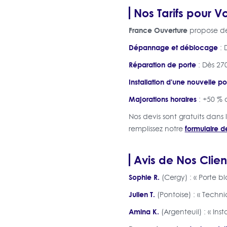
Nos Tarifs pour V
France Ouverture
propose des
Dépannage et déblocage
: 
Réparation de porte
: Dès 270
Installation d'une nouvelle po
Majorations horaires
: +50 % 
Nos devis sont gratuits dans 
formulaire d
remplissez notre
Avis de Nos Clien
Sophie R.
(Cergy) : « Porte b
Julien T.
(Pontoise) : « Techn
Amina K.
(Argenteuil) : « Ins