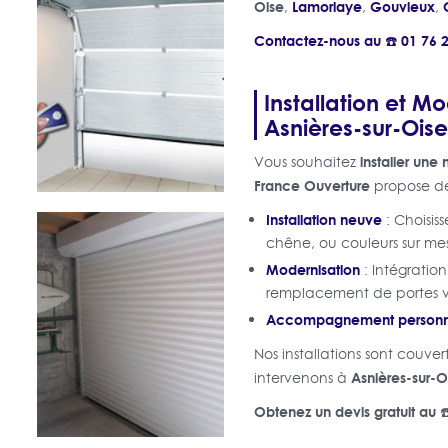
Oise
Lamorlaye
Gouvieux
,
,
,
Contactez-nous au ☎️ 01 76 2
Installation et M
Asnières-sur-Oise
installer une
Vous souhaitez
France Ouverture
propose des
Installation neuve
: Choisiss
chêne, ou couleurs sur me
Modernisation
: Intégratio
remplacement de portes v
Accompagnement personn
Nos installations sont couve
Asnières-sur-O
intervenons à
Obtenez un devis gratuit au ☎