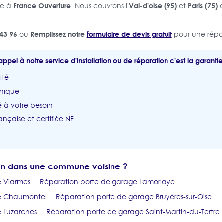
France Ouverture
Val-d'oise (95)
Paris (75)
ce à
. Nous couvrons l'
et
a
43 96
Remplissez notre
formulaire de devis gratuit
ou
pour une répo
appel à notre service d'installation ou de réparation c'est la garantie
ité
unique
 à votre besoin
ançaise et certifiée NF
ion dans une commune voisine ?
e Viarmes
Réparation porte de garage Lamorlaye
ge Chaumontel
Réparation porte de garage Bruyères-sur-Oise
 Luzarches
Réparation porte de garage Saint-Martin-du-Tertre