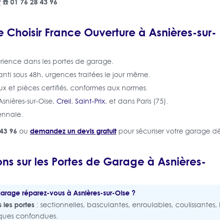
t
☎️ 01 76 28 43 96
 Choisir France Ouverture à Asnières-sur-
rience dans les portes de garage.
i sous 48h, urgences traitées le jour même.
x et pièces certifiés, conformes aux normes.
Asnières-sur-Oise,
Creil
,
Saint-Prix
, et dans Paris (75).
ennale.
43 96
demandez un devis gratuit
ou
pour sécuriser votre garage dè
ns sur les Portes de Garage à Asnières-
arage réparez-vous à Asnières-sur-Oise ?
s les portes
: sectionnelles, basculantes, enroulables, coulissantes
rques confondues.