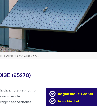
e à Asnieres-Sur-Oise 95270
ISE (95270)
cule et valoriser votre
Diagnostique Gratuit
s services de
Devis Gratuit
sectionnelles
arage :
,