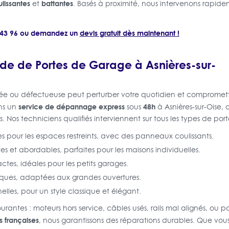
lissantes
battantes
et
. Basés à proximité, nous intervenons rapid
8 43 96 ou demandez un
devis gratuit dès maintenant !
e de Portes de Garage à Asnières-sur-
e ou défectueuse peut perturber votre quotidien et compromettr
service de dépannage express
48h
ons un
sous
à Asnières-sur-Oise, 
Nos techniciens qualifiés interviennent sur tous les types de porte
es pour les espaces restreints, avec des panneaux coulissants.
es et abordables, parfaites pour les maisons individuelles.
tes, idéales pour les petits garages.
iques, adaptées aux grandes ouvertures.
nelles, pour un style classique et élégant.
urantes : moteurs hors service, câbles usés, rails mal alignés, 
s françaises
, nous garantissons des réparations durables. Que vou