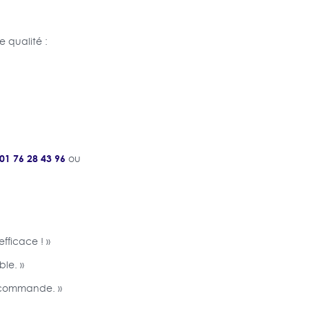
e qualité :
01 76 28 43 96
ou
fficace ! »
ble. »
 recommande. »