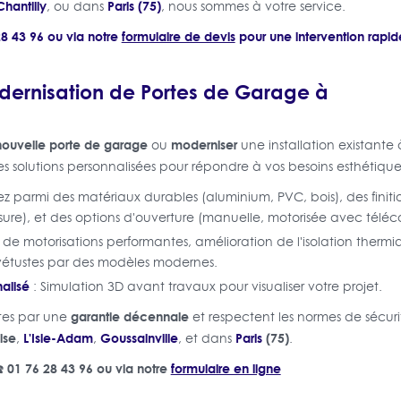
Chantilly
Paris (75)
, ou dans
, nous sommes à votre service.
8 43 96 ou via notre
formulaire de devis
pour une intervention rapid
odernisation de Portes de Garage à
 nouvelle porte de garage
moderniser
ou
une installation existante 
 solutions personnalisées pour répondre à vos besoins esthétiques
ez parmi des matériaux durables (aluminium, PVC, bois), des finitio
sure), et des options d'ouverture (manuelle, motorisée avec tél
n de motorisations performantes, amélioration de l'isolation ther
étustes par des modèles modernes.
alisé
: Simulation 3D avant travaux pour visualiser votre projet.
garantie décennale
rtes par une
et respectent les normes de sécur
ise
L'Isle-Adam
Goussainville
Paris
(75)
,
,
, et dans
.
️ 01 76 28 43 96 ou via notre
formulaire en ligne