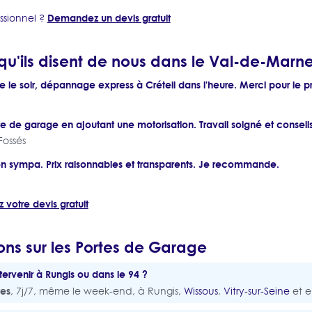
Demandez un devis gratuit
ssionnel ?
 qu'ils disent de nous dans le Val-de-Marn
e le soir, dépannage express à Créteil dans l'heure. Merci pour le p
e de garage en ajoutant une motorisation. Travail soigné et conseils 
Fossés
ien sympa. Prix raisonnables et transparents. Je recommande.
votre devis gratuit
ons sur les Portes de Garage
rvenir à Rungis ou dans le 94 ?
tes
, 7j/7, même le week-end, à Rungis,
Wissous
,
Vitry-sur-Seine
et e