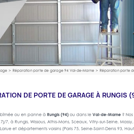
rage
>
Réparation porte de garage 94 Val-de-Marne
>
Réparation porte d
ATION DE PORTE DE GARAGE À RUNGIS (
Rungis (94)
Val-de-Marne
 abîmée ou en panne à
ou dans le
? Nos 
, 7j/7, à Rungis, Wissous, Athis-Mons, Sceaux, Vitry-sur-Seine, Massy
y-Larue et départements voisins (Paris 75, Seine-Saint-Denis 93, Hau