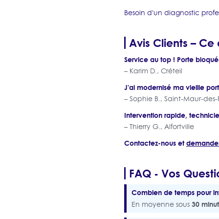
Besoin d'un diagnostic profe
Avis Clients – Ce
Service au top ! Porte bloqué
– Karim D., Créteil
J'ai modernisé ma vieille port
– Sophie B., Saint-Maur-des-
Intervention rapide, technic
– Thierry G., Alfortville
Contactez-nous et
demandez 
FAQ - Vos Questi
Combien de temps pour inte
30 minu
En moyenne sous