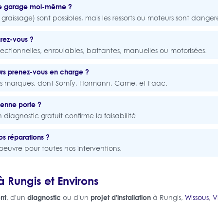
 de garage moi-même ?
graissage) sont possibles, mais les ressorts ou moteurs sont danger
rez-vous ?
sectionnelles, enroulables, battantes, manuelles ou motorisées.
rs prenez-vous en charge ?
tes marques, dont Somfy, Hörmann, Came, et Faac.
ienne porte ?
diagnostic gratuit confirme la faisabilité.
os réparations ?
oeuvre pour toutes nos interventions.
 Rungis et Environs
nt
diagnostic
projet d'installation
, d'un
ou d'un
à Rungis,
Wissous
,
V