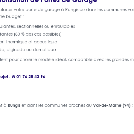
placer votre porte de garage à Rungis ou dans les communes voi
tre budget :
ulantes, sectionnelles ou enroulables
tantes (80 % des cas possibles)
fort thermique et acoustique
e, digicode ou domotique
eillent pour choisir le modèle idéal, compatible avec les grande
jet : ☎️ 01 76 28 43 96
Rungis
Val-de-Marne (94)
nt à
et dans les communes proches du
: