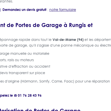
aranties.
Demandez un devis gratuit
|
:
notre formulaire
t de Portes de Garage à Rungis et
Val-de-Marne (94)
 dépannage rapide dans tout le
et les départem
orte de garage, qu'il s'agisse d'une panne mécanique ou électr
arage manuelle ou motorisée
rts, rails ou moteurs
tive d'effraction ou accident
evis transparent sur place
ièces d'origine (Hörmann, Somfy, Came, Faac) pour une réparation
pelez le ☎️ 01 76 28 43 96
otorisation de Portes de Garage