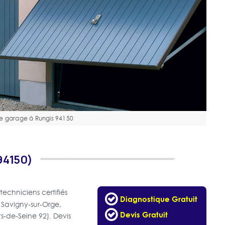
e garage à Rungis 94150
94150)
techniciens certifiés
Diagnostique Gratuit
, Savigny-sur-Orge,
Devis Gratuit
ts-de-Seine 92). Devis