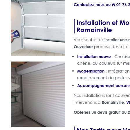
Contactez-nous au ☎️ 01 76 2
Installation et M
Romainville
installer une
Vous souhaitez
Ouverture
propose des soluti
Installation neuve
: Choisiss
chêne, ou couleurs sur me
Modernisation
: Intégratio
remplacement de portes v
Accompagnement personn
Nos installations sont couve
Romainville
V
intervenons à
,
Obtenez un devis gratuit au ☎
Nos Tarifs pour V