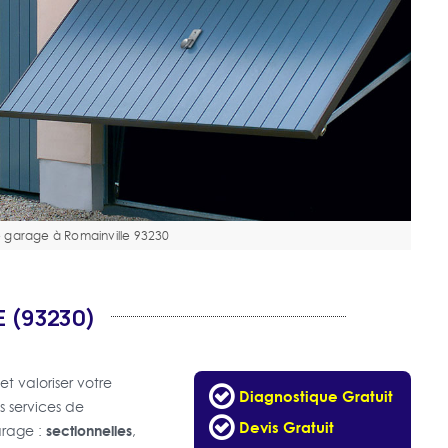
 garage à Romainville 93230
 (93230)
t valoriser votre
Diagnostique Gratuit
s services de
Devis Gratuit
sectionnelles
arage :
,