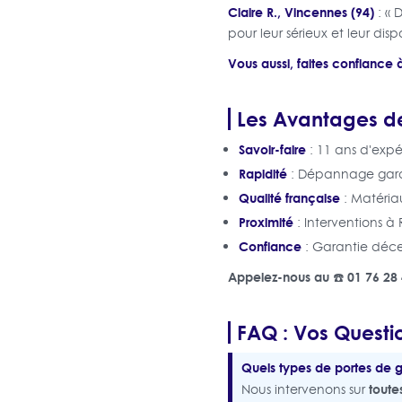
Claire R., Vincennes (94)
: « 
pour leur sérieux et leur dispo
Vous aussi, faites confiance
Les Avantages de
Savoir-faire
: 11 ans d'expé
Rapidité
: Dépannage garant
Qualité française
: Matériau
Proximité
: Interventions à
Confiance
: Garantie déc
Appelez-nous au ☎️ 01 76 28 
FAQ : Vos Questio
Quels types de portes de 
toute
Nous intervenons sur