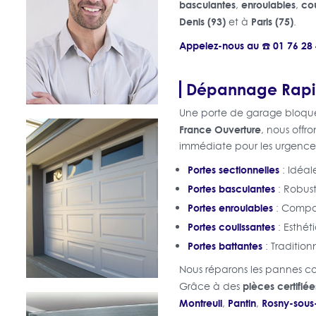
basculantes
enroulables
cou
,
,
Denis (93)
Paris (75)
et à
.
Appelez-nous au ☎️ 01 76 2
Dépannage Rapid
Une porte de garage bloqué
France Ouverture
, nous offr
immédiate pour les urgences. 
Portes sectionnelles
: Idéal
Portes basculantes
: Robust
Portes enroulables
: Compac
Portes coulissantes
: Esthét
Portes battantes
: Tradition
Nous réparons les pannes co
pièces certifiée
Grâce à des
Montreuil
Pantin
Rosny-sous
,
,