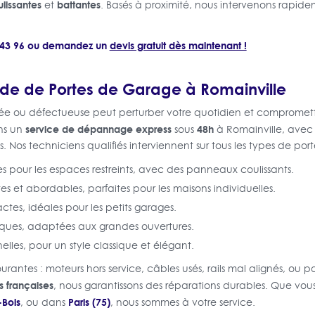
lissantes
battantes
et
. Basés à proximité, nous intervenons rapid
8 43 96 ou demandez un
devis gratuit dès maintenant !
e de Portes de Garage à Romainville
e ou défectueuse peut perturber votre quotidien et compromettr
service de dépannage express
48h
ons un
sous
à Romainville, avec 
Nos techniciens qualifiés interviennent sur tous les types de porte
es pour les espaces restreints, avec des panneaux coulissants.
es et abordables, parfaites pour les maisons individuelles.
tes, idéales pour les petits garages.
iques, adaptées aux grandes ouvertures.
nelles, pour un style classique et élégant.
urantes : moteurs hors service, câbles usés, rails mal alignés, 
s françaises
, nous garantissons des réparations durables. Que vou
-Bois
Paris (75)
, ou dans
, nous sommes à votre service.