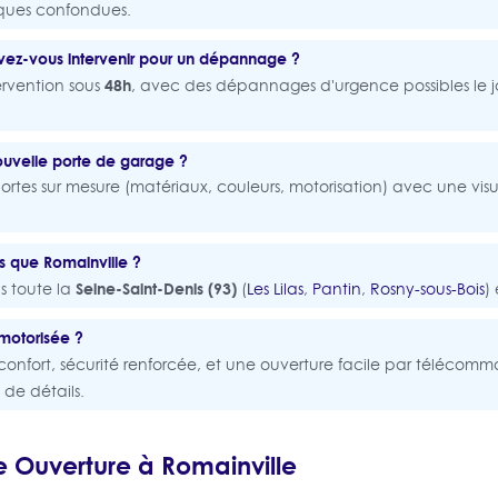
rques confondues.
ez-vous intervenir pour un dépannage ?
48h
ervention sous
, avec des dépannages d'urgence possibles le
ouvelle porte de garage ?
rtes sur mesure (matériaux, couleurs, motorisation) avec une visu
es que Romainville ?
Seine-Saint-Denis (93)
s toute la
(
Les Lilas
,
Pantin
,
Rosny-sous-Bois
)
 motorisée ?
 confort, sécurité renforcée, et une ouverture facile par télécom
 de détails.
 Ouverture à Romainville