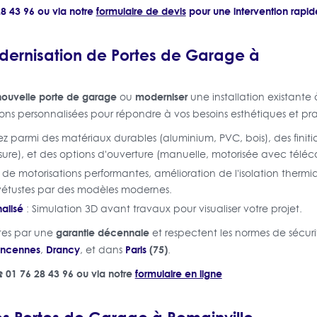
8 43 96 ou via notre
formulaire de devis
pour une intervention rapid
odernisation de Portes de Garage à
 nouvelle porte de garage
moderniser
ou
une installation existante
ons personnalisées pour répondre à vos besoins esthétiques et pra
ez parmi des matériaux durables (aluminium, PVC, bois), des finitio
sure), et des options d'ouverture (manuelle, motorisée avec tél
n de motorisations performantes, amélioration de l'isolation ther
étustes par des modèles modernes.
alisé
: Simulation 3D avant travaux pour visualiser votre projet.
garantie décennale
rtes par une
et respectent les normes de sécur
incennes
Drancy
Paris
(75)
,
, et dans
.
️ 01 76 28 43 96 ou via notre
formulaire en ligne
os Portes de Garage à Romainville