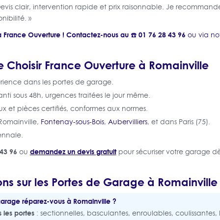
Devis clair, intervention rapide et prix raisonnable. Je recomman
nibilité. »
 à France Ouverture ! Contactez-nous au ☎️ 01 76 28 43 96
ou via no
 Choisir France Ouverture à Romainville
rience dans les portes de garage.
i sous 48h, urgences traitées le jour même.
x et pièces certifiés, conformes aux normes.
 Romainville,
Fontenay-sous-Bois
,
Aubervilliers
, et dans Paris (75).
ennale.
43 96
demandez un devis gratuit
ou
pour sécuriser votre garage dè
ns sur les Portes de Garage à Romainville
garage réparez-vous à Romainville ?
s les portes
: sectionnelles, basculantes, enroulables, coulissantes