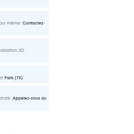
Contactez-
 jour même.
alisation 3D.
Paris (75)
 et
.
Appelez-nous au
mande.