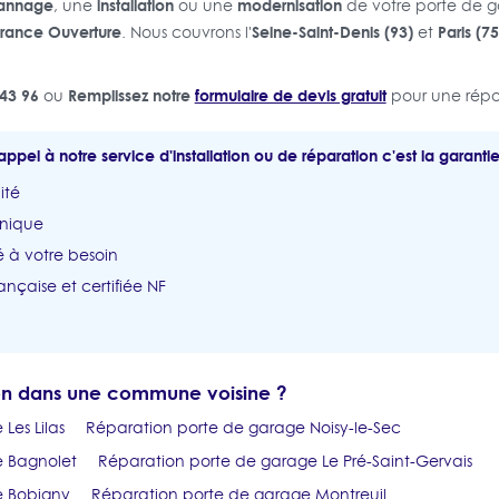
annage
installation
modernisation
, une
ou une
de votre porte de 
rance Ouverture
Seine-Saint-Denis (93)
Paris (75
. Nous couvrons l'
et
43 96
Remplissez notre
formulaire de devis gratuit
ou
pour une répo
appel à notre service d'installation ou de réparation c'est la garantie
ité
unique
 à votre besoin
ançaise et certifiée NF
ion dans une commune voisine ?
Les Lilas
Réparation porte de garage Noisy-le-Sec
e Bagnolet
Réparation porte de garage Le Pré-Saint-Gervais
e Bobigny
Réparation porte de garage Montreuil