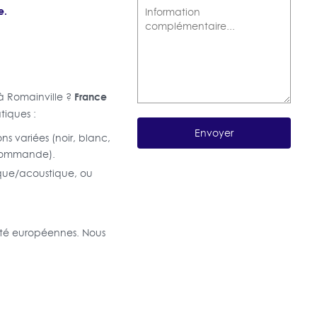
e.
France
 à Romainville ?
tiques :
ns variées (noir, blanc,
écommande).
mique/acoustique, ou
ité européennes. Nous