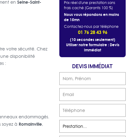
Seine-Saint-
ement en
Prix réel d'une prestation sans
frais caché (Garantis 100 %)
Nous vous répondons en moins
de 15mn
Contactez-nous par téléphone
01 76 28 43 96
(10 secondes seulement)
Utiliser notre formulaire : Devis
e votre sécurité. Chez
immédiat
une disponibilité
s :
DEVIS IMMÉDIAT
ou panneaux endommagés.
Romainville
s soyez à
,