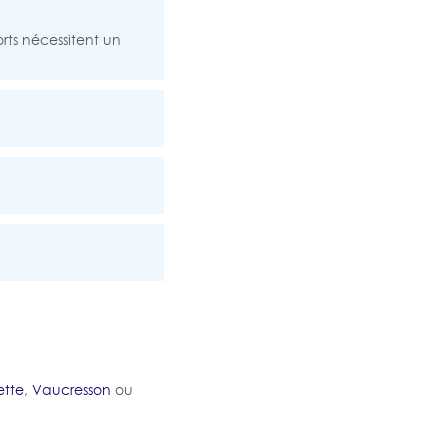
orts nécessitent un
ette
,
Vaucresson
ou