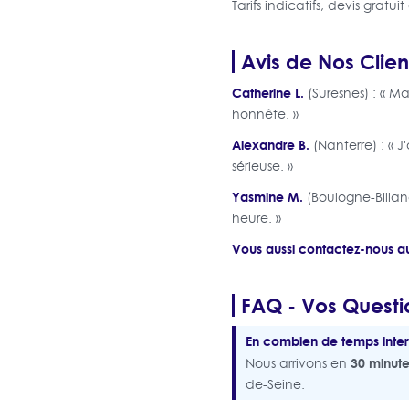
Tarifs indicatifs, devis gratu
Avis de Nos Clien
Catherine L.
(Suresnes) : « M
honnête. »
Alexandre B.
(Nanterre) : « 
sérieuse. »
Yasmine M.
(Boulogne-Billan
heure. »
Vous aussi contactez-nous au
FAQ - Vos Questi
En combien de temps inter
30 minute
Nous arrivons en
de-Seine.