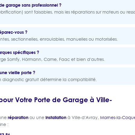
de garage sans professionnel ?
ubrification) sont faisables, mais les réparations sur moteurs ou ress
.
éparez-vous ?
ntes, sectionnelles, enroulables, manuelles ou motorisées.
rques spécifiques ?
rge Somfy, Hörmann, Came, Faac et bien d'autres.
une vieille porte ?
 diagnostic gratuit détermine la compatibilité.
our Votre Porte de Garage à Ville-
réparation
installation
 une
ou une
à Ville-d'Avray,
Marnes-la-Coqu
ine :
43 96