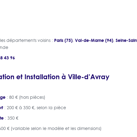
Paris (75)
Val-de-Marne (94)
Seine-Sain
es départements voisins :
,
,
ande
28 43 96
tion et Installation à Ville-d'Avray
age
: 80 € (hors pièces)
rt
: 200 € à 350 €, selon la pièce
te
: 350 €
600 € (variable selon le modèle et les dimensions)