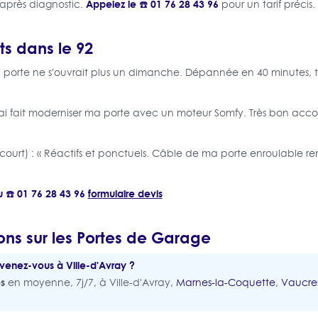
Appelez le ☎️ 01 76 28 43 96
it après diagnostic.
pour un tarif précis.
ts dans le 92
a porte ne s'ouvrait plus un dimanche. Dépannée en 40 minutes, t
J'ai fait moderniser ma porte avec un moteur Somfy. Très bon 
court) : « Réactifs et ponctuels. Câble de ma porte enroulable 
 ☎️ 01 76 28 43 96
formulaire devis
ons sur les Portes de Garage
venez-vous à Ville-d'Avray ?
s
en moyenne, 7j/7, à Ville-d'Avray,
Marnes-la-Coquette
,
Vaucre