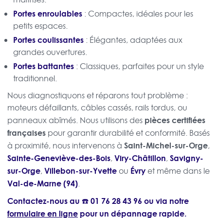
Portes enroulables
: Compactes, idéales pour les
petits espaces.
Portes coulissantes
: Élégantes, adaptées aux
grandes ouvertures.
Portes battantes
: Classiques, parfaites pour un style
traditionnel.
Nous diagnostiquons et réparons tout problème :
moteurs défaillants, câbles cassés, rails tordus, ou
pièces certifiées
panneaux abîmés. Nous utilisons des
françaises
pour garantir durabilité et conformité. Basés
Saint-Michel-sur-Orge
à proximité, nous intervenons à
,
Sainte-Geneviève-des-Bois
Viry-Châtillon
Savigny-
,
,
sur-Orge
Villebon-sur-Yvette
Évry
,
ou
et même dans le
Val-de-Marne (94)
.
Contactez-nous au ☎️
01 76 28 43 96
ou via notre
formulaire en ligne
pour un dépannage rapide.