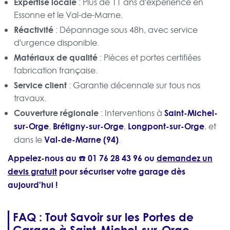
Expertise locale
: Plus de 11 ans d'expérience en
Essonne et le Val-de-Marne.
Réactivité
: Dépannage sous 48h, avec service
d'urgence disponible.
Matériaux de qualité
: Pièces et portes certifiées
fabrication française.
Service client
: Garantie décennale sur tous nos
travaux.
Couverture régionale
Saint-Michel-
: Interventions à
sur-Orge
Brétigny-sur-Orge
Longpont-sur-Orge
,
,
, et
Val-de-Marne (94)
dans le
.
Appelez-nous au ☎️
01 76 28 43 96
ou
demandez un
devis gratuit
pour sécuriser votre garage dès
aujourd'hui !
FAQ : Tout Savoir sur les Portes de
Garage à Saint-Michel-sur-Orge