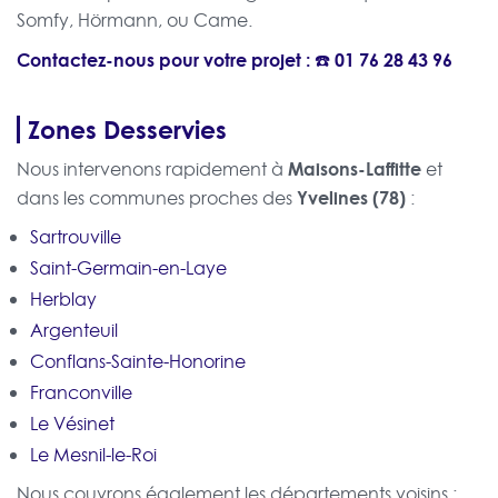
Somfy, Hörmann, ou Came.
Contactez-nous pour votre projet : ☎️
01 76 28 43 96
Zones Desservies
Maisons-Laffitte
Nous intervenons rapidement à
et
Yvelines (78)
dans les communes proches des
:
Sartrouville
Saint-Germain-en-Laye
Herblay
Argenteuil
Conflans-Sainte-Honorine
Franconville
Le Vésinet
Le Mesnil-le-Roi
Nous couvrons également les départements voisins :