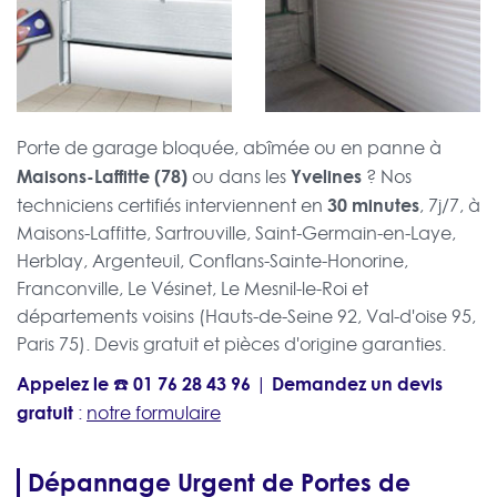
Porte de garage bloquée, abîmée ou en panne à
Maisons-Laffitte (78)
Yvelines
ou dans les
? Nos
30 minutes
techniciens certifiés interviennent en
, 7j/7, à
Maisons-Laffitte, Sartrouville, Saint-Germain-en-Laye,
Herblay, Argenteuil, Conflans-Sainte-Honorine,
Franconville, Le Vésinet, Le Mesnil-le-Roi et
départements voisins (Hauts-de-Seine 92, Val-d'oise 95,
Paris 75). Devis gratuit et pièces d'origine garanties.
Appelez le ☎️
01 76 28 43 96
Demandez un devis
|
gratuit
:
notre formulaire
Dépannage Urgent de Portes de