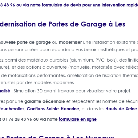
8 43 96 ou via notre
formulaire de devis
pour une intervention rapid
odernisation de Portes de Garage à Les
 nouvelle porte de garage
moderniser
ou
une installation existante
ons personnalisées pour répondre à vos besoins esthétiques et pra
ez parmi des matériaux durables (aluminium, PVC, bois), des finitio
sure), et des options d'ouverture (manuelle, motorisée avec tél
n de motorisations performantes, amélioration de l'isolation ther
étustes par des modèles modernes.
alisé
: Simulation 3D avant travaux pour visualiser votre projet.
garantie décennale
rtes par une
et respectent les normes de sécur
Feucherolles
Conflans-Sainte-Honorine
Hauts-de-Seine
,
, et dans les
️ 01 76 28 43 96 ou via notre
formulaire en ligne
Vos Portes de Garage à Les Mureaux