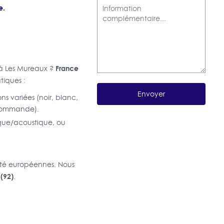
e.
France
 à Les Mureaux ?
tiques :
ns variées (noir, blanc,
écommande).
mique/acoustique, ou
ité européennes. Nous
(92)
.