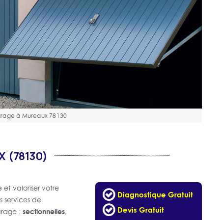
arage à Mureaux 78130
 (78130)
 et valoriser votre
Diagnostique Gratuit
s services de
Devis Gratuit
sectionnelles
arage :
,