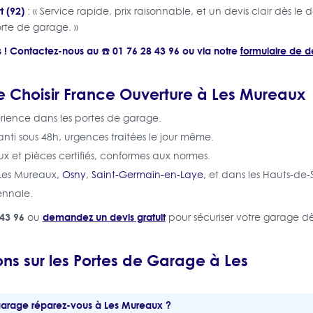
t (92)
: « Service rapide, prix raisonnable, et un devis clair dès 
rte de garage. »
its ! Contactez-nous au ☎️ 01 76 28 43 96 ou via notre
formulaire de de
 Choisir France Ouverture à Les Mureaux
rience dans les portes de garage.
i sous 48h, urgences traitées le jour même.
x et pièces certifiés, conformes aux normes.
 Les Mureaux,
Osny
,
Saint-Germain-en-Laye
, et dans les Hauts-de-
ennale.
43 96
demandez un devis gratuit
ou
pour sécuriser votre garage dè
ns sur les Portes de Garage à Les
garage réparez-vous à Les Mureaux ?