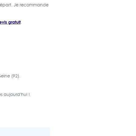
le départ. Je recommande
vis gratuit
.
Seine (92).
s aujourd'hui !