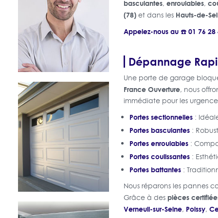
basculantes
enroulables
cou
,
,
(78)
Hauts-de-Sei
et dans les
Appelez-nous au ☎️ 01 76 2
Dépannage Rapid
Une porte de garage bloqué
France Ouverture
, nous offr
immédiate pour les urgences. 
Portes sectionnelles
: Idéal
Portes basculantes
: Robust
Portes enroulables
: Compac
Portes coulissantes
: Esthét
Portes battantes
: Tradition
Nous réparons les pannes co
pièces certifiée
Grâce à des
Verneuil-sur-Seine
Poissy
Ce
,
,