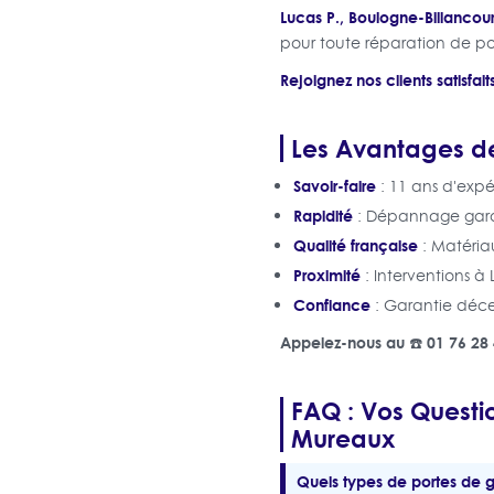
Lucas P., Boulogne-Billancour
pour toute réparation de po
Rejoignez nos clients satisfa
Les Avantages de
Savoir-faire
: 11 ans d'expé
Rapidité
: Dépannage garant
Qualité française
: Matériau
Proximité
: Interventions à
Confiance
: Garantie déc
Appelez-nous au ☎️ 01 76 28 
FAQ : Vos Questio
Mureaux
Quels types de portes de 