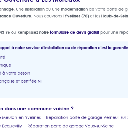
annage
installation
modernisation
, une
ou une
de votre porte de 
rance Ouverture
Yvelines (78)
Hauts-de-Sein
. Nous couvrons l'
et les
43 96
Remplissez notre
formulaire de devis gratuit
ou
pour une répo
appel à notre service d'installation ou de réparation c'est la garantie
ité
unique
 à votre besoin
ançaise et certifiée NF
ion dans une commune voisine ?
 Meulan-en-Yvelines
Réparation porte de garage Verneuil-sur-
 Ecquevilly
Réparation porte de garage Vaux-sur-Seine