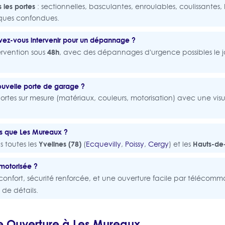
s les portes
: sectionnelles, basculantes, enroulables, coulissantes
rques confondues.
ez-vous intervenir pour un dépannage ?
48h
ervention sous
, avec des dépannages d'urgence possibles le
ouvelle porte de garage ?
rtes sur mesure (matériaux, couleurs, motorisation) avec une visu
es que Les Mureaux ?
Yvelines (78)
Hauts-de-
s toutes les
(
Ecquevilly
,
Poissy
,
Cergy
) et les
 motorisée ?
 confort, sécurité renforcée, et une ouverture facile par télécom
 de détails.
e Ouverture à Les Mureaux