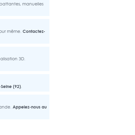
, battantes, manuelles
Contactez-
 jour même.
alisation 3D.
Seine (92)
.
Appelez-nous au
mande.