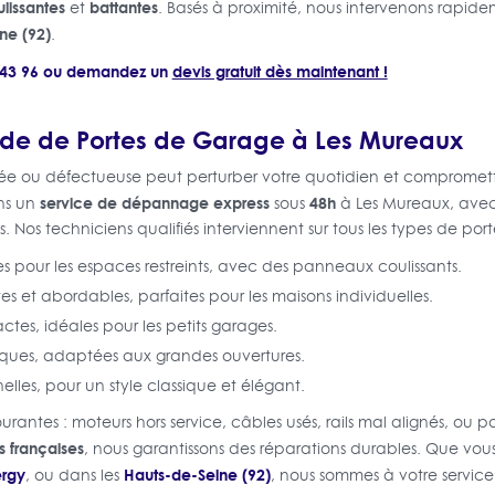
lissantes
battantes
et
. Basés à proximité, nous intervenons rapid
ne (92)
.
8 43 96 ou demandez un
devis gratuit dès maintenant !
e de Portes de Garage à Les Mureaux
e ou défectueuse peut perturber votre quotidien et compromettr
service de dépannage express
48h
ons un
sous
à Les Mureaux, avec 
Nos techniciens qualifiés interviennent sur tous les types de porte
es pour les espaces restreints, avec des panneaux coulissants.
es et abordables, parfaites pour les maisons individuelles.
tes, idéales pour les petits garages.
iques, adaptées aux grandes ouvertures.
nelles, pour un style classique et élégant.
urantes : moteurs hors service, câbles usés, rails mal alignés, 
s françaises
, nous garantissons des réparations durables. Que vou
rgy
Hauts-de-Seine (92)
, ou dans les
, nous sommes à votre service