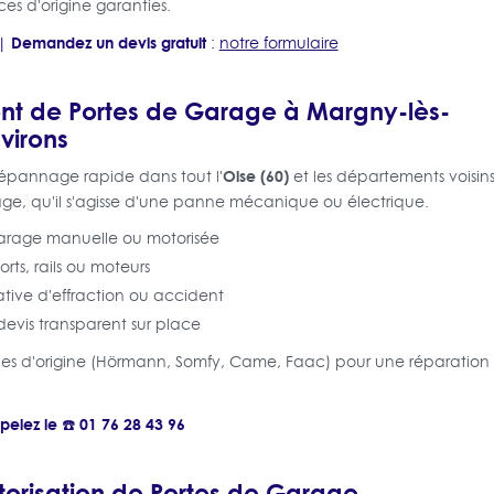
èces d'origine garanties.
Demandez un devis gratuit
|
:
notre formulaire
t de Portes de Garage à Margny-lès-
virons
Oise (60)
dépannage rapide dans tout l'
et les départements voisin
e, qu'il s'agisse d'une panne mécanique ou électrique.
arage manuelle ou motorisée
rts, rails ou moteurs
tive d'effraction ou accident
evis transparent sur place
ièces d'origine (Hörmann, Somfy, Came, Faac) pour une réparation
pelez le ☎️ 01 76 28 43 96
otorisation de Portes de Garage