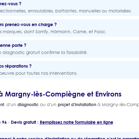
rez-vous ?
sectionnelles, enroulables, battantes, manuelles ou motorisées.
rs prenez-vous en charge ?
tes marques, dont Somfy, Hörmann, Came, et Faac.
ienne porte ?
diagnostic gratuit confirme la faisabilité.
os réparations ?
oeuvre pour toutes nos interventions.
à Margny-lès-Compiègne et Environs
nt
diagnostic
projet d'installation
, d'un
ou d'un
à Margny-lès-Com
3 96
Devis gratuit :
Remplissez notre formulaire en ligne
-
appel à notre service d'installation ou de réparation c'est la garantie