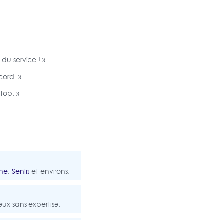
du service ! »
ord. »
top. »
ne
,
Senlis
et environs.
eux sans expertise.