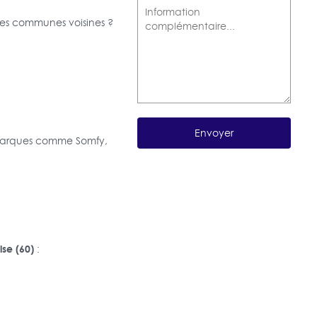
es communes voisines ?
s marques comme Somfy,
ise (60)
: