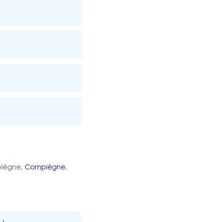
piègne,
Compiègne
,
 :